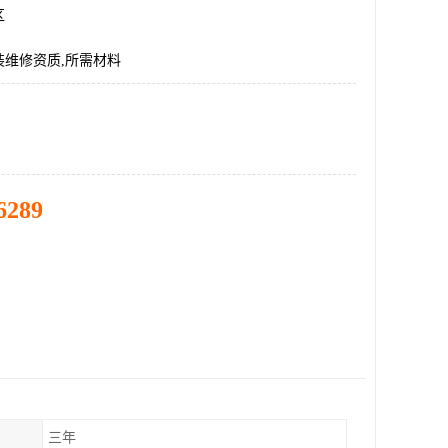
区
装维修资质,所需材料
6289
三年