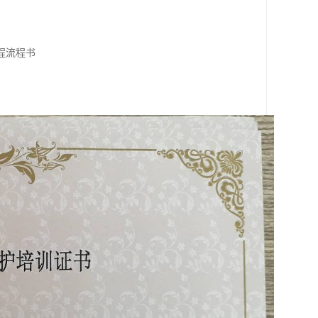
程流程书
》