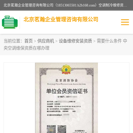
北京茗瀚企业管理咨询有限公司（18513065501.b2b168.com）空调制冷维修资质,油烟管道清洗资质,清洗行业资质公司秉承“顾客至上，锐意进缺的经营理念，我们提供高质量的产品，坚持“客户”的原则为广大客户提供贴心服务。如果你对公司的产品感兴趣，可以联系高经理，我们会用好的产品和服务让您满意。
北京茗瀚企业管理咨询有限公司
当前位置：
首页
>
供应商机
>
设备维修安装资质
> 需要什么条件 中
央空调维保资质在哪办理
烟道清洗资质
设备维修安装资质
清洗资质
认证服务
防爆电气维修安装资质
空调制冷维修安装资质
矿用设备检修资质