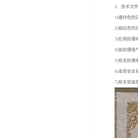
2、技术文
1)爆炸危险
2)相应危险
3)在用防
4)各防爆电
5)有关防
6)本质安全
7)有关安装