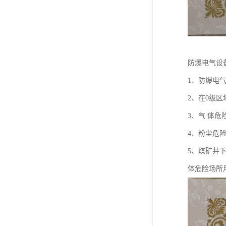
防爆电气设
1、防爆电
2、在0级
3、气 体
4、粉尘危
5、煤矿井
体危险场所