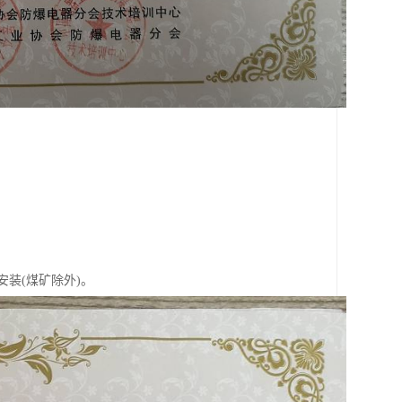
气安装(煤矿除外)。