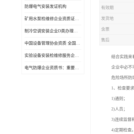
防爆电气安装发证机构
有效期
发货地
矿用水泵检维修企业资质证办理流程及费用
含票
制冷空调安装企业D类办理要求
售后
中国设备管理协会资质 全国均可办理
实验设备安装检维修服务企业申报要求和流程.
结合实践来
企业中必不
​电气防爆企业资质书：重要性及作用
危险场所防
1、检查要
1)通则；
2)人员；
3)连续监督
4)定期检查