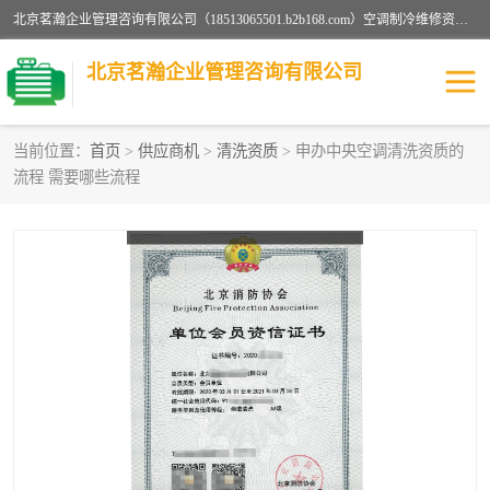
北京茗瀚企业管理咨询有限公司（18513065501.b2b168.com）空调制冷维修资质,油烟管道清洗资质,清洗行业资质公司秉承“顾客至上，锐意进缺的经营理念，我们提供高质量的产品，坚持“客户”的原则为广大客户提供贴心服务。如果你对公司的产品感兴趣，可以联系高经理，我们会用好的产品和服务让您满意。
北京茗瀚企业管理咨询有限公司
当前位置：
首页
>
供应商机
>
清洗资质
> 申办中央空调清洗资质的
流程 需要哪些流程
烟道清洗资质
设备维修安装资质
清洗资质
认证服务
防爆电气维修安装资质
空调制冷维修安装资质
矿用设备检修资质