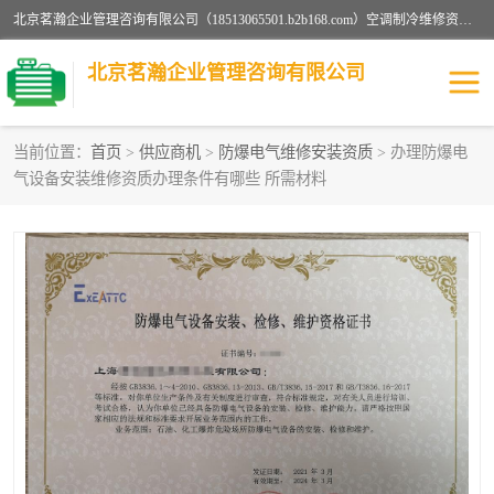
北京茗瀚企业管理咨询有限公司（18513065501.b2b168.com）空调制冷维修资质,油烟管道清洗资质,清洗行业资质公司秉承“顾客至上，锐意进缺的经营理念，我们提供高质量的产品，坚持“客户”的原则为广大客户提供贴心服务。如果你对公司的产品感兴趣，可以联系高经理，我们会用好的产品和服务让您满意。
北京茗瀚企业管理咨询有限公司
当前位置：
首页
>
供应商机
>
防爆电气维修安装资质
> 办理防爆电
气设备安装维修资质办理条件有哪些 所需材料
烟道清洗资质
设备维修安装资质
清洗资质
认证服务
防爆电气维修安装资质
空调制冷维修安装资质
矿用设备检修资质