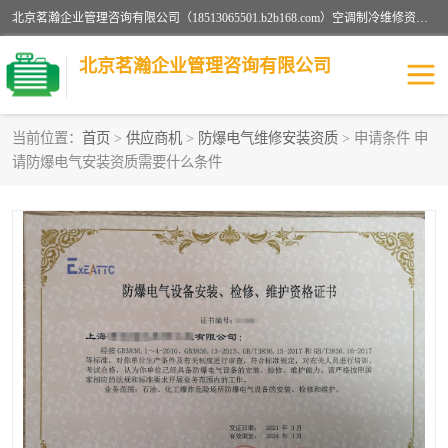
北京茗瀚企业管理咨询有限公司（18513065501.b2b168.com）空调制冷维修资质,油烟管道清洗资质,清洗行业资质公司秉承“顾客至上，锐意进缺的经营理念，我们提供高质量的产品，坚持“客户”的原则为广大客户提供贴心服务。如果你对公司的产品感兴趣，可以联系高经理，我们会用好的产品和服务让您满意。
北京茗瀚企业管理咨询有限公司
当前位置：
首页
>
供应商机
>
防爆电气维修安装资质
> 申请条件 申
请防爆电气安装资质需要什么条件
烟道清洗资质
设备维修安装资质
清洗资质
认证服务
防爆电气维修安装资质
空调制冷维修安装资质
矿用设备检修资质