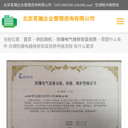
北京茗瀚企业管理咨询有限公司（18513065501.b2b168.com）空调制冷维修资质,油烟管道清洗资质,清洗行业资质公司秉承“顾客至上，锐意进缺的经营理念，我们提供高质量的产品，坚持“客户”的原则为广大客户提供贴心服务。如果你对公司的产品感兴趣，可以联系高经理，我们会用好的产品和服务让您满意。
北京茗瀚企业管理咨询有限公司
当前位置：
首页
>
供应商机
>
防爆电气维修安装资质
> 需要什么条
件 办理防爆电器维修安装资质申报流程 有什么要求
烟道清洗资质
设备维修安装资质
清洗资质
认证服务
防爆电气维修安装资质
空调制冷维修安装资质
矿用设备检修资质