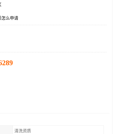
区
质怎么申请
6289
清洗资质