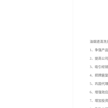
油烟道清洗
1、争强产
2、提高公
3、吸引经
4、把牌匾
5、巩固代
6、增强效
7、增加投