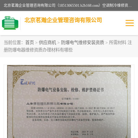
北京茗瀚企业管理咨询有限公司（18513065501.b2b168.com）空调制冷维修资质,油烟管道清洗资质,清洗行业资质公司秉承“顾客至上，锐意进缺的经营理念，我们提供高质量的产品，坚持“客户”的原则为广大客户提供贴心服务。如果你对公司的产品感兴趣，可以联系高经理，我们会用好的产品和服务让您满意。
北京茗瀚企业管理咨询有限公司
当前位置：
首页
>
供应商机
>
防爆电气维修安装资质
> 所需材料 注
册防爆电器维修资质办理材料有哪些
烟道清洗资质
设备维修安装资质
清洗资质
认证服务
防爆电气维修安装资质
空调制冷维修安装资质
矿用设备检修资质