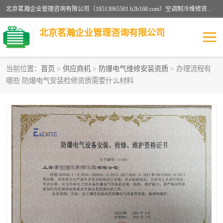
北京茗瀚企业管理咨询有限公司（18513065501.b2b168.com）空调制冷维修资质,油烟管道清洗资质,清洗行业资质公司秉承“顾客至上，锐意进缺的经营理念，我们提供高质量的产品，坚持“客户”的原则为广大客户提供贴心服务。如果你对公司的产品感兴趣，可以联系高经理，我们会用好的产品和服务让您满意。
北京茗瀚企业管理咨询有限公司
当前位置：
首页
>
供应商机
>
防爆电气维修安装资质
> 办理流程有
哪些 防爆电气安装检修资质需要什么材料
烟道清洗资质
设备维修安装资质
清洗资质
认证服务
防爆电气维修安装资质
空调制冷维修安装资质
矿用设备检修资质