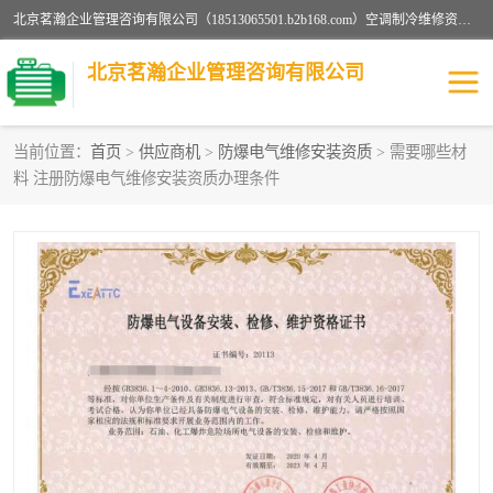
北京茗瀚企业管理咨询有限公司（18513065501.b2b168.com）空调制冷维修资质,油烟管道清洗资质,清洗行业资质公司秉承“顾客至上，锐意进缺的经营理念，我们提供高质量的产品，坚持“客户”的原则为广大客户提供贴心服务。如果你对公司的产品感兴趣，可以联系高经理，我们会用好的产品和服务让您满意。
北京茗瀚企业管理咨询有限公司
当前位置：
首页
>
供应商机
>
防爆电气维修安装资质
> 需要哪些材
料 注册防爆电气维修安装资质办理条件
烟道清洗资质
设备维修安装资质
清洗资质
认证服务
防爆电气维修安装资质
空调制冷维修安装资质
矿用设备检修资质